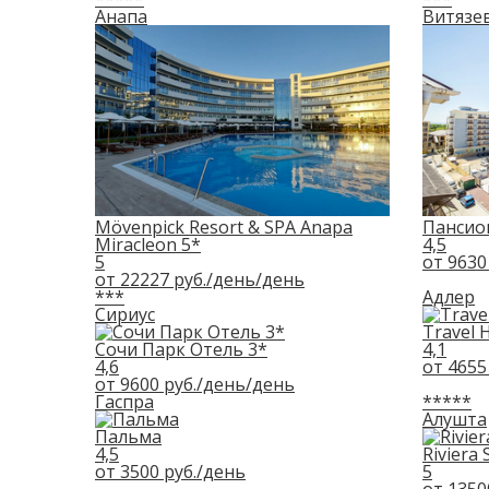
Анапа
Витязе
Mövenpick Resort & SPA Anapa
Пансио
Miracleon 5*
4,5
5
от
9630
от
22227
руб./день
/день
***
Адлер
Сириус
Travel 
Сочи Парк Отель 3*
4,1
4,6
от
4655
от
9600
руб./день
/день
Гаспра
*****
Алушта
Пальма
4,5
Riviera 
от
3500
руб.
/день
5