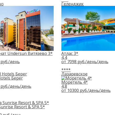
во
Геленджик
нат Undersun Витязево 3*
Атлас 3*
4,4
руб.
/день
от
7098
руб./день
/день
****
Лазаревское
Hotels Берег
Моретель 4*
руб./день
/день
4,8
от
10300
руб./день
/день
Sunrise Resort & SPA 5*