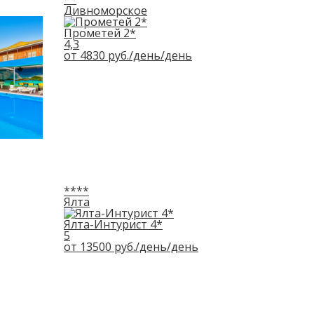
Дивноморское
Прометей 2*
4,3
от
4830
руб./день
/день
****
Ялта
Ялта-Интурист 4*
5
от
13500
руб./день
/день