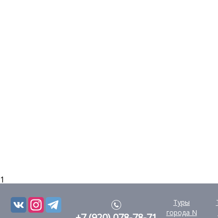
1
Туры
города N
+7 (920) 078-78-71