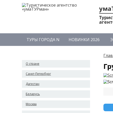
ума
Турис
агент
ТУРЫ ГОРОДА N
НОВИНКИ 2026
Э
Глав
О стране
Гр
Санкт-Петербург
Дагестан
Беларусь
Москва