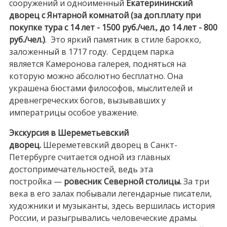
сооружений и одноименный
Екатерининский
дворец с Янтарной комнатой (за доп.плату при
покупке тура с 14 лет - 1500 руб./чел., до 14 лет - 800
руб./чел.)
.
Это яркий памятник в стиле барокко,
заложенный в 1717 году. Сердцем парка
является Камеронова галерея, подняться на
которую можно абсолютно бесплатно. Она
украшена бюстами философов, мыслителей и
древнегреческих богов, вызывавших у
императрицы особое уважение.
Экскурсия в Шереметьевский
дворец.
Шереметевский дворец в Санкт-
Петербурге считается одной из главных
достопримечательностей, ведь эта
постройка —
ровесник Северной столицы.
За три
века в его залах побывали легендарные писатели,
художники и музыканты, здесь вершилась история
России, и разыгрывались человеческие драмы.