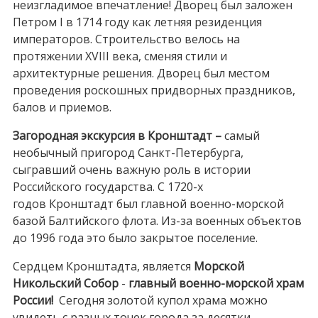
неизгладимое впечатление! Дворец был заложен
Петром I в 1714 году как летняя резиденция
императоров. Строительство велось на
протяжении XVIII века, сменяя стили и
архитектурные решения. Дворец был местом
проведения роскошных придворных праздников,
балов и приемов.
Загородная экскурсия в Кронштадт –
самый
необычный пригород Санкт-Петербурга,
сыгравший очень важную роль в истории
Российского государства. С
1720-х
годов
Кронштадт был главной военно-морской
базой Балтийского флота.
Из-за
военных объектов
до 1996 года это было закрытое поселение.
Сердцем Кронштадта, является
Морской
Никольский Собор
-
главный военно-морской храм
России!
Сегодня золотой купол храма можно
увидеть с разных точек города за десятки