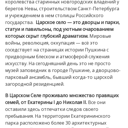
королевства старинных новгородских владений у
берегов Невы, строительством Санкт-Петербурга
и учреждением в нем столицы Российского
государства.
Царское село — это дворцы и парки,
статуи и павильоны, под уютным очарованием
которых скрыт глубокий драматизм.
Мировые
войны, революция, оккупация — всё это
соседствует на страницах истории Пушкина с
придворным блеском и атмосферой служения
искусству. На сегодняшний день это не просто
музей заповедник в городе Пушкине, а дворцово-
парковый ансамбль, бывший когда-то царской
загородной резиденцией.
В Царском Селе проживало множество правящих
семей, от Екатерины I до Николая II.
Все они
оставили здесь отпечатки следов своего
пребывания. На территории Екатерининского
парка расположено более 30 архитектурных