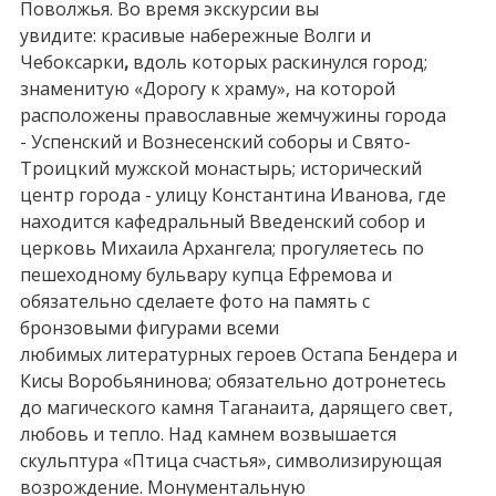
Поволжья. Во время экскурсии вы
увидите: красивые набережные Волги и
Чебоксарки
,
вдоль которых раскинулся город;
знаменитую «Дорогу к храму», на которой
расположены православные жемчужины города
- Успенский и Вознесенский соборы и Свято-
Троицкий мужской монастырь; исторический
центр города - улицу Константина Иванова, где
находится кафедральный Введенский собор и
церковь Михаила Архангела; прогуляетесь по
пешеходному бульвару купца Ефремова и
обязательно сделаете фото на память с
бронзовыми фигурами всеми
любимых литературных героев Остапа Бендера и
Кисы Воробьянинова; обязательно дотронетесь
до магического камня Таганаита, дарящего свет,
любовь и тепло. Над камнем возвышается
скульптура «Птица счастья», символизирующая
возрождение. Монументальную