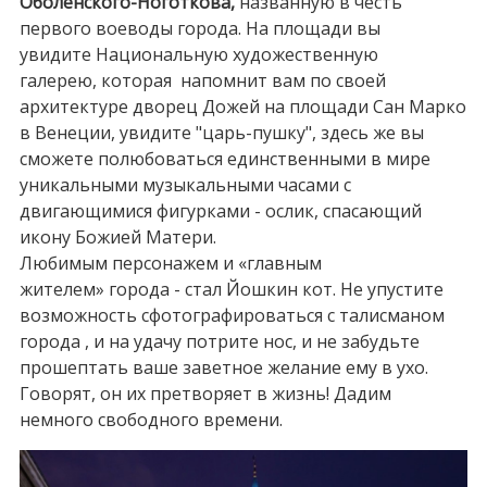
Оболенского-Ноготкова,
названную в честь
первого воеводы города. На площади вы
увидите Национальную художественную
галерею, которая напомнит вам по своей
архитектуре дворец Дожей на площади Сан Марко
в Венеции, увидите "царь-пушку", здесь же вы
сможете полюбоваться единственными в мире
уникальными музыкальными часами с
двигающимися фигурками - ослик, спасающий
икону Божией Матери.
Любимым персонажем и «главным
жителем» города - стал Йошкин кот. Не упустите
возможность сфотографироваться с талисманом
города , и на удачу потрите нос, и не забудьте
прошептать ваше заветное желание ему в ухо.
Говорят, он их претворяет в жизнь! Дадим
немного свободного времени.