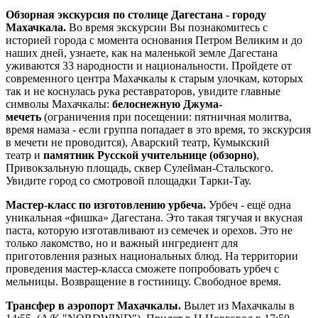
Обзорная экскурсия по столице Дагестана - городу
Махачкала.
Во время экскурсии Вы познакомитесь с
историей города с момента основания Петром Великим и до
наших дней, узнаете, как на маленькой земле Дагестана
уживаются 33 народности и национальности. Пройдете от
современного центра Махачкалы к старым улочкам, которых
так и не коснулась рука реставраторов, увидите главные
символы Махачкалы:
белоснежную Джума-
мечеть
(ограничения при посещении: пятничная молитва,
время намаза - если группа попадает в это время, то экскурсия
в мечети не проводится), Аварский театр, Кумыкский
театр и
памятник Русской учительнице (обзорно)
,
Привокзальную площадь, сквер Сулейман-Стальского.
Увидите город со смотровой площадки Тарки-Тау.
Мастер-класс по изготовлению урбеча.
Урбеч - ещё одна
уникальная «фишка» Дагестана. Это такая тягучая и вкусная
паста, которую изготавливают из семечек и орехов. Это не
только лакомство, но и важный ингредиент для
приготовления разных национальных блюд. На территории
проведения мастер-класса сможете попробовать урбеч с
мельницы. Возвращение в гостиницу. Свободное время.
Трансфер в аэропорт Махачкалы.
Вылет из Махачкалы в