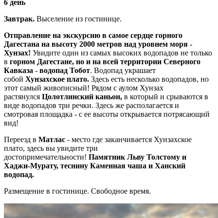
6 день
Завтрак.
Выселение из гостинице.
Отправление на экскурсию в самое сердце горного
Дагестана на высоту 2000 метров над уровнем моря -
Хунзах!
Увидите один из самых высоких водопадов не только
в
горном Дагестане, но и на всей территории Северного
Кавказа
-
водопад Тобот
. Водопад украшает
собой
Хунзахское плато.
Здесь есть несколько водопадов, но
этот самый живописный! Рядом с аулом Хунзах
растянулся
Цолотлинский каньон,
в который и срываются в
виде водопадов три речки. Здесь же располагается и
смотровая площадка - с ее высоты открывается потрясающий
вид!
Переезд в
Матлас
- место где заканчивается Хунзахское
плато, здесь вы увидите три
достопримечательности!
Памятник Льву Толстому и
Хаджи-Мурату, теснину Каменная чаша и Ханский
водопад.
Размещение в гостинице. Свободное время.