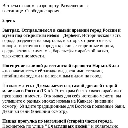
Встреча с гидом в аэропорту. Размещение в
гостинице. Свободное время.
2 день
Завтрак.
Отправляемся в самый древний город России и
музей под открытым небом
-
Дербент.
Историческая часть
города разделена на кварталы, в которых прячется весь
колорит восточного города: красивые старинные ворота,
средневековые хаммамы, барельефы с арабской вязью,
тысячелетние мечети.
Посещение главной дагестанской крепости Нарын-Кала
-
познакомитесь с её загадками, древними стенами,
потайными ходами и панорамным видом на город.
Познакомитесь с
Джума-мечетью
,
самой древней старой
мечетью в России
(IX в.). Этот храм был захвачен арабами и
превращен в мечеть. Открывая для себя историю мечети, вы
услышите о разных эпохах ислама на Кавказе (внешний
осмотр). Увидите традиционные для Востока подземные бани,
Девичьи бани (внешний осмотр).
Пешая прогулка по магальной (старой) части города
.
Пройдетесь по улице
"Счастливых людей"
и обязательно