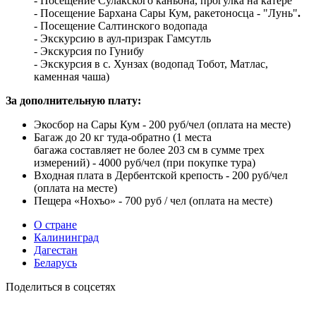
- Посещение Сулакского каньона, прогулка на катере
- Посещение Бархана Сары Кум,
ракетоносца - "Лунь"
.
- Посещение Салтинского водопада
- Экскурсию в аул-призрак Гамсутль
- Экскурсия по Гунибу
- Экскурсия в с. Хунзах (водопад Тобот, Матлас,
каменная чаша)
За дополнительную плату:
Экосбор на Сары Кум - 200 руб/чел (оплата на месте)
Багаж до 20 кг туда-обратно (1 места
багажа составляет не более 203 см в сумме трех
измерений) - 4000 руб/чел (при покупке тура)
Входная плата в Дербентской крепость - 200 руб/чел
(оплата на месте)
Пещера «Нохъо» - 700 руб / чел (оплата на месте)
О стране
Калининград
Дагестан
Беларусь
Поделиться в соцсетях