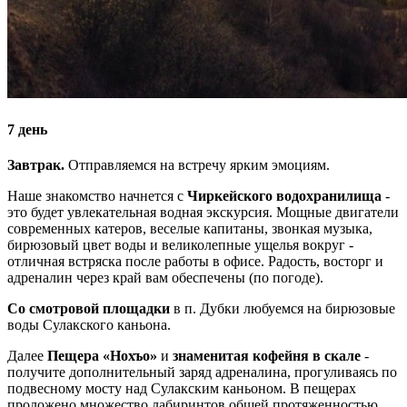
7 день
Завтрак.
Отправляемся на встречу ярким эмоциям.
Наше знакомство начнется с
Чиркейского водохранилища
-
это будет увлекательная водная экскурсия. Мощные двигатели
современных катеров, веселые капитаны, звонкая музыка,
бирюзовый цвет воды и великолепные ущелья вокруг -
отличная встряска после работы в офисе. Радость, восторг и
адреналин через край вам обеспечены (по погоде).
Со смотровой площадки
в п. Дубки любуемся на бирюзовые
воды Сулакского каньона.
Далее
Пещера «Нохъо»
и
знаменитая кофейня в скале
-
получите дополнительный заряд адреналина, прогуливаясь по
подвесному мосту над Сулакским каньоном. В пещерах
проложено множество лабиринтов общей протяженностью