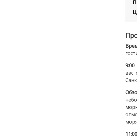
П
Ц
Про
Врем
гос
9:00
вас 
Санк
Обзо
небо
морю
отме
моря
11:0