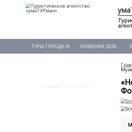
ума
Тури
аген
ТУРЫ ГОРОДА N
НОВИНКИ 2026
Э
Глав
Муз
«Н
ПОДЕЛИТЬСЯ В СОЦСЕТЯХ
Фо
М