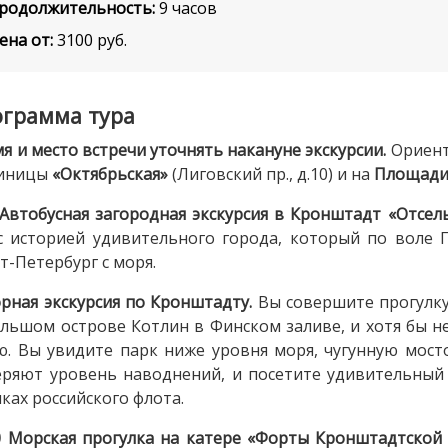
родолжительность:
9 часов
ена от:
3100
руб.
грамма тура
я и место встречи уточнять накануне экскурсии.
Ориент
тиницы
«Октябрьская»
(Лиговский пр., д.10) и на
Площади
 Автобусная загородная экскурсия в Кронштадт «Отсе
с историей удивительного города, который по воле 
т-Петербург с моря.
рная экскурсия по Кронштадту.
Вы совершите прогулку
льшом острове Котлин в Финском заливе, и хотя бы н
. Вы увидите парк ниже уровня моря, чугунную мост
ряют уровень наводнений, и посетите удивительный 
ках российского флота.
0 Морская прогулка на катере «Форты Кронштадтской