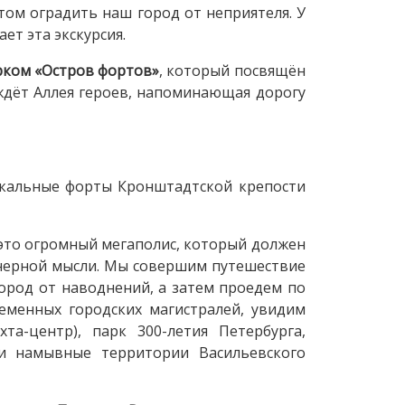
том оградить наш город от неприятеля. У
ает эта экскурсия.
рком «Остров фортов»
, который посвящён
 ждёт Аллея героев, напоминающая дорогу
икальные форты Кронштадтской крепости
это огромный мегаполис, который должен
енерной мысли. Мы совершим путешествие
ород от наводнений, а затем проедем по
еменных городских магистралей, увидим
та-центр), парк 300-летия Петербурга,
 и намывные территории Васильевского