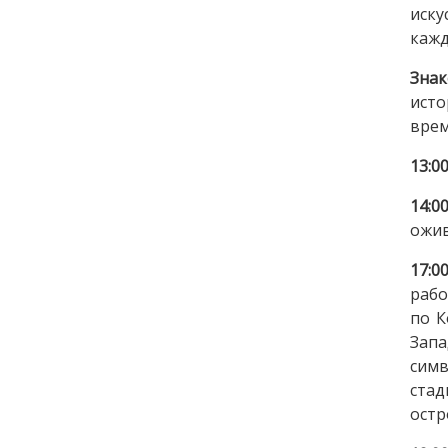
иску
кажд
Знак
исто
врем
13:0
14:0
ожив
17:0
рабо
по К
Запа
симв
ста
остр