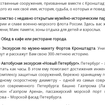
сственные сооружения, призванные вместе с Кронштад
ого из них своё имя, история, судьба, о которых и повед
омство с недавно открытым музейно-историческим па
рии и славе военно-морского флота России. Здесь вас
ени, Маяк памяти, зоны отдыха для детей и взрослых.
0 Обед в кафе или ресторане города.
0 Экскурсия по музею-макету Фортов Кронштадта
. Ун
ут и расскажут Вам свою 300-летнюю историю.
0 Автобусная экскурсия «Новый Петербург».
Петербург – 
тать как часы. В этом ему помогают достижения инж
омплексу защитных сооружений, бережно хранящему г
дному скоростному диаметру – одной из самых совр
ол современного Петербурга: башню Газпрома (Лах
дион «Газпром Арена», пассажирский морской порт
ова – Морской фасад Петербурга.