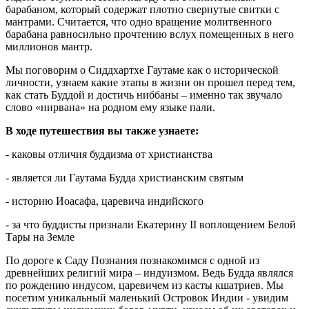
барабаном, который содержат плотно свернутые свитки с
мантрами. Считается, что одно вращение молитвенного
барабана равносильно прочтению вслух помещенных в него
миллионов мантр.
Мы поговорим о Сиддхартхе Гаутаме как о исторической
личности, узнаем какие этапы в жизни он прошел перед тем,
как стать Буддой и достичь ниббаны – именно так звучало
слово «нирвана» на родном ему языке пали.
В ходе путешествия вы также узнаете:
- каковы отличия буддизма от христианства
- является ли Гаутама Будда христианским святым
- историю Иоасафа, царевича индийского
- за что буддисты признали Екатерину II воплощением Белой
Тары на Земле
По дороге к Саду Познания познакомимся с одной из
древнейших религий мира – индуизмом. Ведь Будда являлся
по рождению индусом, царевичем из касты кшатриев. Мы
посетим уникальный маленький Островок Индии - увидим