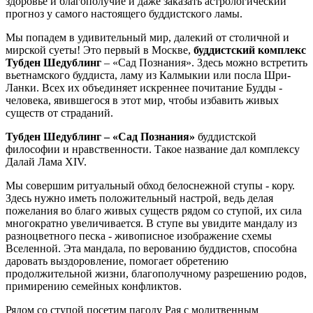
здоровье и благополучие и даже заказать астрологический
прогноз у самого настоящего буддистского ламы.
Мы попадем в удивительный мир, далекий от столичной и
мирской суеты! Это первый в Москве,
буддистский комплекс
Тубден Шедублинг
– «Сад Познания». Здесь можно встретить
вьетнамского буддиста, ламу из Калмыкии или посла Шри-
Ланки. Всех их объединяет искреннее почитание Будды -
человека, явившегося в этот мир, чтобы избавить живых
существ от страданий.
Тубден Шедублинг – «Сад Познания»
буддистской
философии и нравственности. Такое название дал комплексу
Далай Лама XIV.
Мы совершим ритуальный обход белоснежной ступы - кору.
Здесь нужно иметь положительный настрой, ведь делая
пожелания во благо живых существ рядом со ступой, их сила
многократно увеличивается. В ступе вы увидите мандалу из
разноцветного песка - живописное изображение схемы
Вселенной. Эта мандала, по верованию буддистов, способна
даровать выздоровление, помогает обретению
продолжительной жизни, благополучному разрешению родов,
примирению семейных конфликтов.
Рядом со ступой посетим пагоду Рая с молитвенным