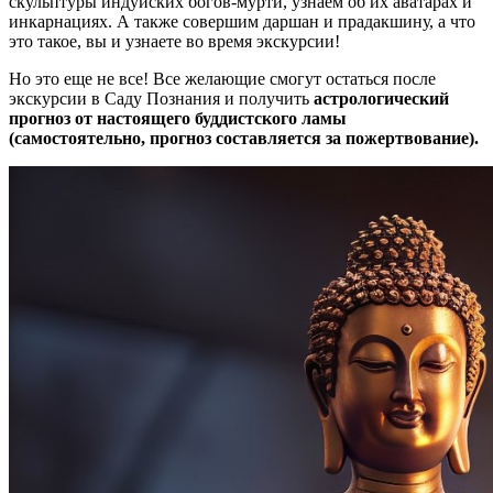
скульптуры индуиских богов-мурти, узнаем об их аватарах и
инкарнациях. А также совершим даршан и прадакшину, а что
это такое, вы и узнаете во время экскурсии!
Но это еще не все! Все желающие смогут остаться после
экскурсии в Саду Познания и получить
астрологический
прогноз от настоящего буддистского ламы
(самостоятельно, прогноз составляется за пожертвование).