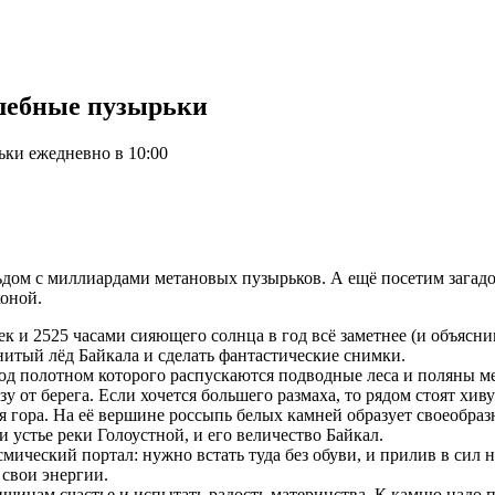
лшебные пузырьки
ьки ежедневно в 10:00
ом с миллиардами метановых пузырьков. А ещё посетим загадоч
коной.
ек и 2525 часами сияющего солнца в год всё заметнее (и объясн
итый лёд Байкала и сделать фантастические снимки.
д полотном которого распускаются подводные леса и поляны ме
 от берега. Если хочется большего размаха, то рядом стоят хиву
ая гора. На её вершине россыпь белых камней образует своеобр
и устье реки Голоустной, и его величество Байкал.
мический портал: нужно встать туда без обуви, и прилив в сил не
 свои энергии.
щинам счастье и испытать радость материнства. К камню надо пр