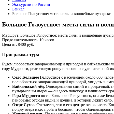
Экскурсии по России
Байкал
Большое Голоустное: места силы и волшебные пузырьки
Большое Голоустное: места силы и во
Маршрут:
Большое Голоустное: места силы и волшебные пузыр
Продолжительность:
10 часов
Цена от:
8400
руб.
Программа тура
Будем любоваться завораживающей природой и байкальским льд
гору Мудрости, реликтовую рощу и часовню с удивительной и
Село Большое Голоустное
с населением около 600 челов
полюбоваться завораживающей природой, увидеть знамен
Байкальский лёд.
Одновременно синий и прозрачный, по
пузырьковым льдом — он здесь повсюду и начинается сразу
Гора Мудрости
возле Большого Голоустного, она же Бел
панорамы: отсюда видна и долина, в которой лежит село, 
Озере Сухое.
Считается, что в его центре открывается Кос
по дну озера надо пройти босиком, чтобы сбалансировать
Женский камень.
По преданию, он помогает обрести жен