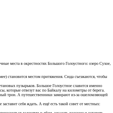
ные места в окрестностях Большого Голоустного: озеро Сухое,
имее) становится местом притяжения. Сюда съезжаются, чтобы
тановых пузырьков. Большое Голоустное славится именно
сы, которые отвезут вас по Байкалу на километры от берега.
азный трон. А путешественники замирают из-за ошеломляющей
 заставит себя ждать. А ещё есть такой совет от местных:
икоснуться ладонями и лбом, загадать желание и оставить