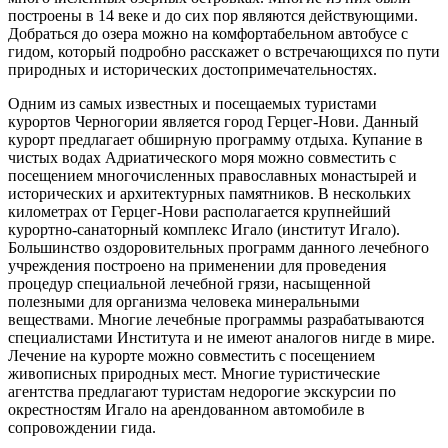
построены в 14 веке и до сих пор являются действующими.
Добраться до озера можно на комфортабельном автобусе с
гидом, который подробно расскажет о встречающихся по пути
природных и исторических достопримечательностях.
Одним из самых известных и посещаемых туристами
курортов Черногории является город Герцег-Нови. Данный
курорт предлагает обширную программу отдыха. Купание в
чистых водах Адриатического моря можно совместить с
посещением многочисленных православных монастырей и
исторических и архитектурных памятников. В нескольких
километрах от Герцег-Нови располагается крупнейший
курортно-санаторный комплекс Игало (институт Игало).
Большинство оздоровительных программ данного лечебного
учреждения построено на применении для проведения
процедур специальной лечебной грязи, насыщенной
полезными для организма человека минеральными
веществами. Многие лечебные программы разрабатываются
специалистами Института и не имеют аналогов нигде в мире.
Лечение на курорте можно совместить с посещением
живописных природных мест. Многие туристические
агентства предлагают туристам недорогие экскурсии по
окрестностям Игало на арендованном автомобиле в
сопровождении гида.