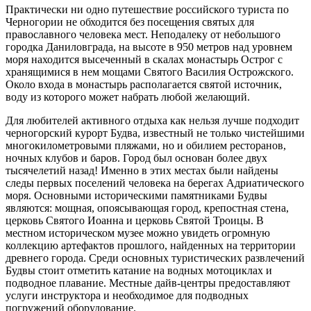
Практически ни одно путешествие российского туриста по
Черногории не обходится без посещения святых для
православного человека мест. Неподалеку от небольшого
городка Даниловграда, на высоте в 950 метров над уровнем
моря находится высеченный в скалах монастырь Острог с
хранящимися в нем мощами Святого Василия Острожского.
Около входа в монастырь располагается святой источник,
воду из которого может набрать любой желающий.
Для любителей активного отдыха как нельзя лучше подходит
черногорский курорт Будва, известный не только чистейшими
многокилометровыми пляжами, но и обилием ресторанов,
ночных клубов и баров. Город был основан более двух
тысячелетий назад! Именно в этих местах были найдены
следы первых поселений человека на берегах Адриатического
моря. Основными историческими памятниками Будвы
являются: мощная, опоясывающая город, крепостная стена,
церковь Святого Иоанна и церковь Святой Троицы. В
местном историческом музее можно увидеть огромную
коллекцию артефактов прошлого, найденных на территории
древнего города. Среди основных туристических развлечений
Будвы стоит отметить катание на водных мотоциклах и
подводное плавание. Местные дайв-центры предоставляют
услуги инструктора и необходимое для подводных
погружений оборудование.