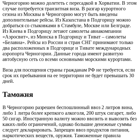
Черногорию можно долететь с пересадкой в Хорватии. В этом
случае потребуется транзитная виза. В разгар курортного
сезона из Москвы в Черногорию могут быть введены
дополнительные рейсы. Из Казахстана в Подгорицу можно
добраться со стыковками в Стамбуле, Москве или Белграде.
Из Киева в Подгорицу летают самолеты авиакомпании
«Аэросвит», из Минска в Подгорицу и Тиват – самолеты
«Белавиа». Рейсы из России и стран СНГ принимают только
два расположенных в Подгорице и Тивате международных
аэропорта Черногории. Данные города имеют развитую
автобусную сеть со всеми основными морскими курортами.
Виза для посещения страны гражданам РФ не требуется, если
срок их пребывания на ее территории не будет превышать 30
дней.
Таможня
В Черногорию разрешен беспошлинный ввоз 2 литров вина,
либо 1 литра более крепкого алкоголя, 200 штук сигарет, либо
50 сигар. Иностранную валюту можно ввозить и вывозить без
каких-либо ограничений, однако большие денежные суммы
следует декларировать. Запрещен ввоз продуктов питания,
наркотических веществ, оружия. Таможенные правила