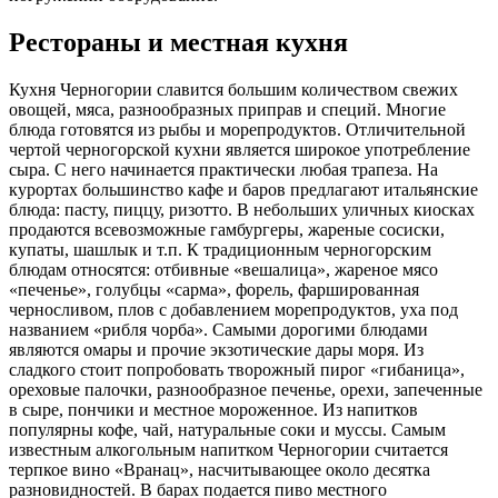
Рестораны и местная кухня
Кухня Черногории славится большим количеством свежих
овощей, мяса, разнообразных приправ и специй. Многие
блюда готовятся из рыбы и морепродуктов. Отличительной
чертой черногорской кухни является широкое употребление
сыра. С него начинается практически любая трапеза. На
курортах большинство кафе и баров предлагают итальянские
блюда: пасту, пиццу, ризотто. В небольших уличных киосках
продаются всевозможные гамбургеры, жареные сосиски,
купаты, шашлык и т.п. К традиционным черногорским
блюдам относятся: отбивные «вешалица», жареное мясо
«печенье», голубцы «сарма», форель, фаршированная
черносливом, плов с добавлением морепродуктов, уха под
названием «рибля чорба». Самыми дорогими блюдами
являются омары и прочие экзотические дары моря. Из
сладкого стоит попробовать творожный пирог «гибаница»,
ореховые палочки, разнообразное печенье, орехи, запеченные
в сыре, пончики и местное мороженное. Из напитков
популярны кофе, чай, натуральные соки и муссы. Самым
известным алкогольным напитком Черногории считается
терпкое вино «Вранац», насчитывающее около десятка
разновидностей. В барах подается пиво местного