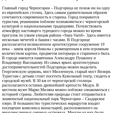
Главный город Черногории – Подгорица не похож ни на одну
из европейских столиц. Здесь самым удивительным образом
сочетаются современность и старина. Город понравится
туристам, решившим поближе познакомиться с черногорской
культурой и национальными традициями. Почувствовать
атмосферу настоящего турецкого города можно во время
прогулок по узким улицам района «Stara Varoš». Здесь имеется
несколько мечетей и башня с часами. В Подгорице
располагается великолепное архитектурное сооружение 19
века – замок короля Николы с размещенным в нем огромным
количеством картин, предметов интерьера и старинного быта.
В городе имеются памятники Александру Пушкину и
Владимиру Высоцкому. Из самых ярких архитектурных
достопримечательностей Подгорицы можно выделить
Георгиевскую церковь, мост Миллениум, старый мост Визиря.
Туристам с детьми стоит посетить Кукольный театр, сходить в
городской музей. В 30 км от черногорской столицы
располагаются останки древнейшей крепости Медун. В
местном музее Марко Миляна можно поближе ознакомиться с
историей страны. Любителям природы стоит отправиться в
знаменитый национальный парк Черногории – Скадарское
озеро. В большинство туристических маршрутов входит
посещение комплекса монастырей, расположенного на
многочисленных озерных островках. Многие из них были