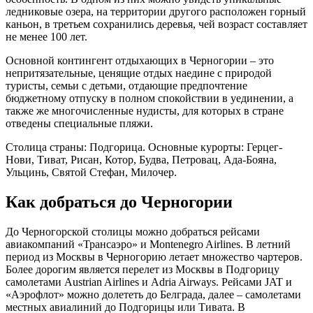
ледниковые озера, на территории другого расположен горный
каньон, в третьем сохранились деревья, чей возраст составляет
не менее 100 лет.
Основной контингент отдыхающих в Черногории – это
непритязательные, ценящие отдых наедине с природой
туристы, семьи с детьми, отдающие предпочтение
бюджетному отпуску в полном спокойствии в уединении, а
также же многочисленные нудисты, для которых в стране
отведены специальные пляжи.
Столица страны: Подгорица. Основные курорты: Герцег-
Нови, Тиват, Рисан, Котор, Будва, Петровац, Ада-Бояна,
Ульцинь, Святой Стефан, Милочер.
Как добраться до Черногории
До Черногорской столицы можно добраться рейсами
авиакомпаний «Трансаэро» и Montenegro Airlines. В летний
период из Москвы в Черногорию летает множество чартеров.
Более дорогим является перелет из Москвы в Подгорицу
самолетами Austrian Airlines и Adria Airways. Рейсами JAT и
«Аэрофлот» можно долететь до Белграда, далее – самолетами
местных авиалиний до Подгорицы или Тивата. В