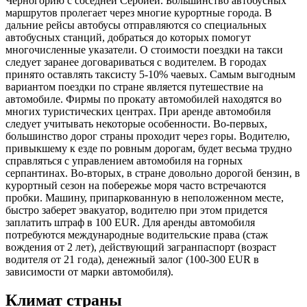
Черногорию с соседней Сербией. Большинство автобусных
маршрутов пролегает через многие курортные города. В
дальние рейсы автобусы отправляются со специальных
автобусных станций, добраться до которых помогут
многочисленные указатели. О стоимости поездки на такси
следует заранее договариваться с водителем. В городах
принято оставлять таксисту 5-10% чаевых. Самым выгодным
вариантом поездки по стране является путешествие на
автомобиле. Фирмы по прокату автомобилей находятся во
многих туристических центрах. При аренде автомобиля
следует учитывать некоторые особенности. Во-первых,
большинство дорог страны проходит через горы. Водителю,
привыкшему к езде по ровным дорогам, будет весьма трудно
справляться с управлением автомобиля на горных
серпантинах. Во-вторых, в стране довольно дорогой бензин, в
курортный сезон на побережье моря часто встречаются
пробки. Машину, припаркованную в неположенном месте,
быстро заберет эвакуатор, водителю при этом придется
заплатить штраф в 100 EUR. Для аренды автомобиля
потребуются международные водительские права (стаж
вождения от 2 лет), действующий загранпаспорт (возраст
водителя от 21 года), денежный залог (100-300 EUR в
зависимости от марки автомобиля).
Климат страны