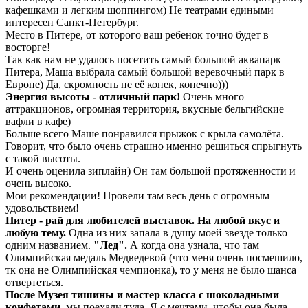
кафешками и легким шоппингом) Не театрами едиными
интересен Санкт-Петербург.
Место в Питере, от которого ваш ребенок точно будет в
восторге!
Так как нам не удалось посетить самый большой аквапарк
Питера, Маша выбрала самый большой веревочный парк в
Европе) Да, скромность не её конек, конечно)))
Энергия высоты - отличный парк!
Очень много
аттракционов, огромная территория, вкусные бельгийские
вафли в кафе)
Больше всего Маше понравился прыжок с крыла самолёта.
Говорит, что было очень страшно именно решиться спрыгнуть
с такой высоты.
И очень оценила зиплайн) Он там большой протяженности и
очень высоко.
Мои рекомендации! Провели там весь день с огромным
удовольствием!
Питер - рай для любителей выставок. На любой вкус и
любую тему.
Одна из них запала в душу моей звезде только
одним названием.
"Лед".
А когда она узнала, что там
Олимпийская медаль Медведевой (что меня очень посмешило,
тк она не Олимпийская чемпионка), то у меня не было шанса
отвертеться.
После Музея тишины и мастер класса с шоколадными
конфетами
, мы поехали туда. Я с мечтами, чтобы она была