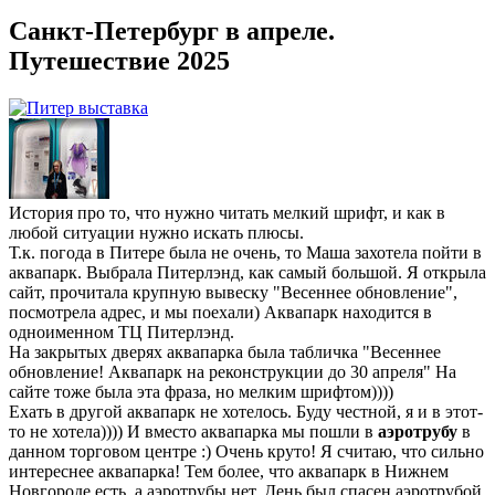
Санкт-Петербург в апреле.
Путешествие 2025
История про то, что нужно читать мелкий шрифт, и как в
любой ситуации нужно искать плюсы.
Т.к. погода в Питере была не очень, то Маша захотела пойти в
аквапарк. Выбрала Питерлэнд, как самый большой. Я открыла
сайт, прочитала крупную вывеску "Весеннее обновление",
посмотрела адрес, и мы поехали) Аквапарк находится в
одноименном ТЦ Питерлэнд.
На закрытых дверях аквапарка была табличка "Весеннее
обновление! Аквапарк на реконструкции до 30 апреля" На
сайте тоже была эта фраза, но мелким шрифтом))))
Ехать в другой аквапарк не хотелось. Буду честной, я и в этот-
то не хотела)))) И вместо аквапарка мы пошли в
аэротрубу
в
данном торговом центре :) Очень круто! Я считаю, что сильно
интереснее аквапарка! Тем более, что аквапарк в Нижнем
Новгороде есть, а аэротрубы нет. День был спасен аэротрубой,