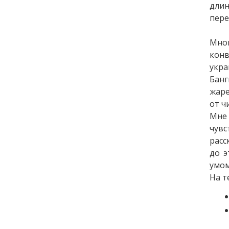
длин
пере
Мног
конв
укра
Банг
жаре
от ч
Мне
чувс
расс
до э
умом
На т