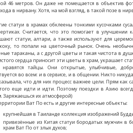
ой 46 метров. Он даже не помещается в объектив фо
хода в нирвану. Хотя, на мой взгляд, в такой позе в нир
ие статуи в храмах обклеены тонкими кусочками суса
ертиках. Считается, что это помогает в улучшении 
шают статуи, алтари, а также используют для церемо
коку, то попали на цветочный рынок. Очень необычн
ные тараканы, а с другой цветы и такая чистота в ду
истого сердца приносит эти цветы в храм, украшает ста
 нравятся тайцы. Они открытые, улыбчивые, добро
твуется во всем: и в сервисе, и в общении. Никто нику
казывала, что для них процесс важнее цели. Прям как са
того еще идти и идти. Поэтому поездки в Азию всег
. Заряжаешься их атмосферой)
ерритории Ват По есть и другие интересные объекты:
крупнейшая в Таиланде коллекция изображений Будды 
привезённые из Китая статуи бородатых мужчин в 
храм Ват По от злых духов;