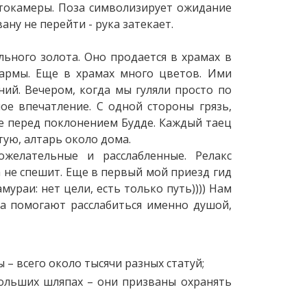
токамеры. Поза символизирует ожидание
вану не перейти - рука затекает.
льного золота. Оно продается в храмах в
кармы. Еще в храмах много цветов. Ими
ний. Вечером, когда мы гуляли просто по
ое впечатление. С одной стороны грязь,
ше перед поклонением Будде. Каждый таец
тую, алтарь около дома.
желательные и расслабленные. Релакс
да не спешит. Еще в первый мой приезд гид
мураи: нет цели, есть только путь)))) Нам
да помогают расслабиться именно душой,
– всего около тысячи разных статуй;
больших шляпах – они призваны охранять