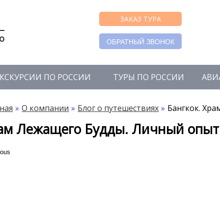
ЗАКАЗ ТУРА
о
ОБРАТНЫЙ ЗВОНОК
КСКУРСИИ ПО РОССИИ
ТУРЫ ПО РОССИИ
АВИ
ная
О компании
Блог о путешествиях
Бангкок. Хра
ам Лежащего Будды. Личный опыт
ious