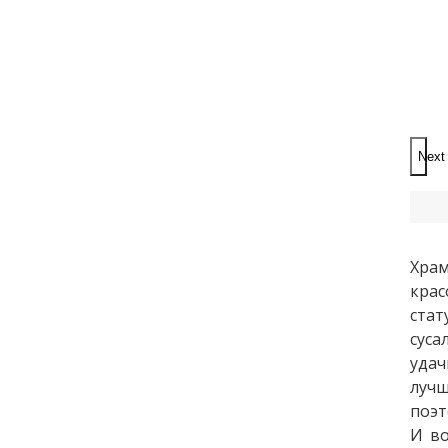
Next
Храм
крас
стат
суса
удач
лучш
поэт
И во