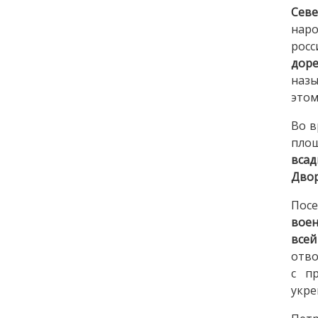
Севе
наро
росс
дор
назы
этом
Во в
пл
всад
Двор
Пос
воен
всей
отво
с п
укре