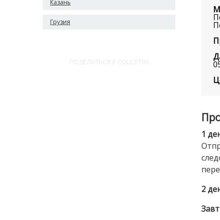
Казань
М
П
Грузия
П
П
Д
ПОДЕЛИТЬСЯ В СОЦСЕТЯХ
0
Ц
Про
1 де
Отпр
след
пере
2 де
Завт