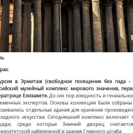
нь
рак.
урсия в Эрмитаж (свободное посещение без гида - 
сийский музейный комплекс мирового значения, пер
ратрице Елизавете.
До сих пор изящность и гениально
еменных экспертов. Основы коллекции были собраны 
раивались отдельные здания для хранения произведен
ладного искусства. Сегодняшний комплекс включает 
щади, среди которых Зимний дворец считает
ерситетской набережной и здание Главного штаба.