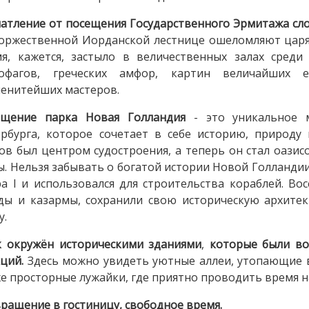
атление от посещения Государственного Эрмитажа сло
оржественной Иорданской лестнице ошеломляют царя
я, кажется, застыло в величественных залах среди
кофагов, греческих амфор, картин величайших 
енитейших мастеров.
ещение парка Новая Голландия
- это уникальное м
рбурга, которое сочетает в себе историю, природу 
ов был центром судостроения, а теперь он стал оазис
ы. Нельзя забывать о богатой истории Новой Голландии.
а I и использовался для строительства кораблей. Во
ды и казармы, сохранили свою историческую архитек
у.
к окружён историческими зданиями
,
которые были во
ций.
Здесь можно увидеть уютные аллеи, утопающие в
е просторные лужайки, где приятно проводить время н
ращение в гостиницу, свободное время.