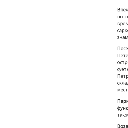
Впеч
по т
врем
сар
знам
Пос
Пете
остр
сует
Петр
скла
мест
Пар
функ
такж
Возв