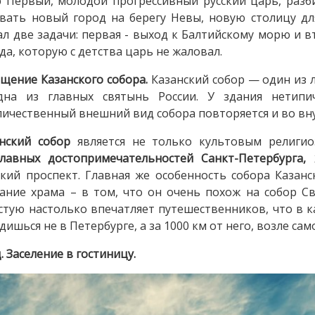
 Первый, молодой прогрессивный русский царь, раз
вать новый город на берегу Невы, новую столицу для
л две задачи: первая - выход к Балтийскому морю и в
да, которую с детства царь не жаловал.
щение Казанского собора.
Казанский собор — один из 
дна из главных святынь России. У здания нетипи
личественный внешний вид собора повторяется и во вн
нский собор
является не только культовым религио
главных достопримечательностей Санкт-Петербурга,
кий проспект. Главная же особенность собора Казан
ание храма – в том, что он очень похож на собор Св
стую настолько впечатляет путешественников, что в к
дишься не в Петербурге, а за 1000 км от него, возле са
.
Заселение в гостиницу.