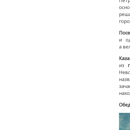
Петр
осно
реша
горо
Посе
и о
а ве
Каза
из
Невс
назв
зача
нахо
Обед