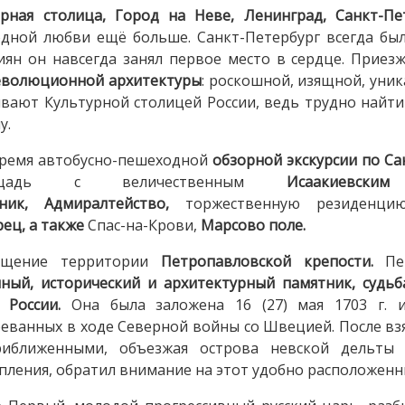
рная столица, Город на Неве, Ленинград, Санкт-Пе
дной любви ещё больше. Санкт-Петербург всегда был
иян он навсегда занял первое место в сердце. Приез
еволюционной архитектуры
: роскошной, изящной, уни
вают Культурной столицей России, ведь трудно найти
у.
ремя автобусно-пешеходной
обзорной экскурсии по Са
ощадь с величественным
Исаакиевск
ник,
Адмиралтейство,
торжественную резиденци
ец, а также
Спас-на-Крови,
Марсово поле.
ещение территории
Петропавловской крепости.
Пет
ный, исторический и архитектурный памятник, судьб
 России.
Она была заложена 16 (27) мая 1703 г. и
еванных в ходе Северной войны со Швецией. После вз
риближенными, объезжая острова невской дельты 
пления, обратил внимание на этот удобно расположенн