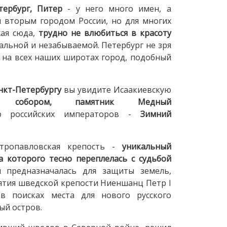
тербург, Питер
- у него много имен, а
 вторым городом России, но для многих
жая сюда,
трудно не влюбиться в красоту
кальной и незабываемой. Петербург не зря
 на всех наших широтах город, подобный
нкт-Петербургу
вы увидите Исаакиевскую
им собором, памятник Медный
ю российских императоров -
Зимний
ропавловская крепость -
уникальный
а которого тесно переплелась с судьбой
 предназначалась для защиты земель,
ятия шведской крепости Ниеншанц Петр I
в поисках места для нового русского
ый остров.