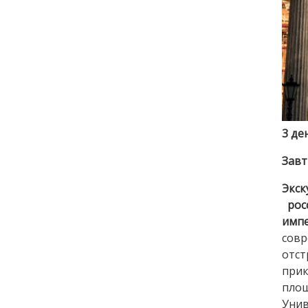
3 де
Завт
Экск
рос
импе
совр
отст
прик
пло
Унив