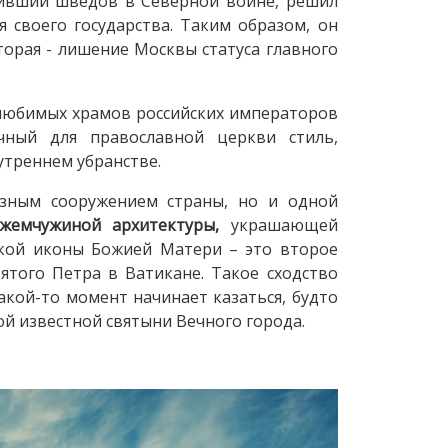
бивший шведов в Северной войне, решил
 своего государства. Таким образом, он
торая - лишение Москвы статуса главного
любимых храмов российских императоров
чный для православной церкви стиль,
утреннем убранстве.
зным сооружением страны, но и одной
 жемчужиной архитектуры,
украшающей
ской иконы Божией Матери – это второе
ятого Петра в Ватикане. Такое сходство
акой-то момент начинает казаться, будто
мой известной святыни Вечного города.