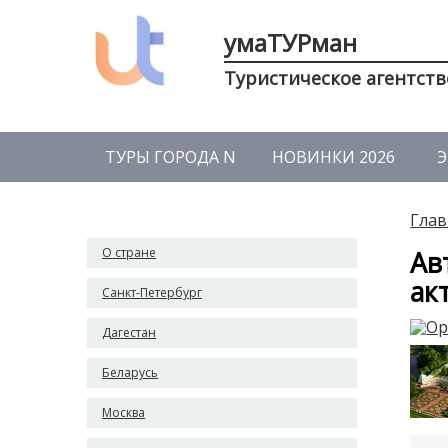
умаТУРман
Туристическое агентств
ТУРЫ ГОРОДА N
НОВИНКИ 2026
Э
Глав
О стране
Ав
ак
Санкт-Петербург
Дагестан
Беларусь
Москва