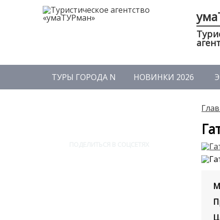
ума
Тури
аген
ТУРЫ ГОРОДА N
НОВИНКИ 2026
Э
Глав
Га
ПОДЕЛИТЬСЯ В СОЦСЕТЯХ
М
П
Ц