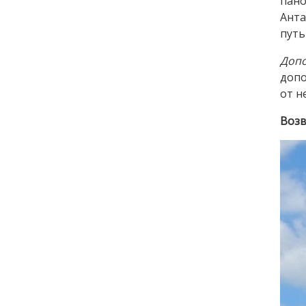
пан
Анта
путь
Допо
допо
от н
Возв