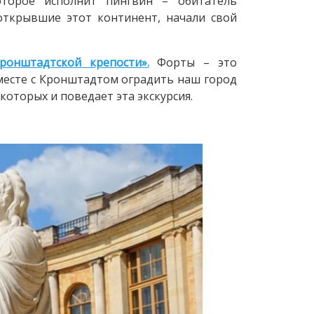
оторое исполнит пингвин – обитатель
открывшие этот континент, начали свой
ронштадтской крепости».
Форты – это
месте с Кронштадтом оградить наш город
о которых и поведает эта экскурсия.