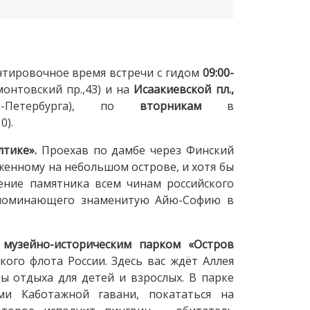
тировочное время встречи с гидом
09:00-
онтовский пр.,43) и на
Исаакиевской пл.,
т-Петербурга), по
вторникам
в
0).
лтике».
Проехав по дамбе через Финский
женному на небольшом острове, и хотя бы
ение памятника всем чинам российского
напоминающего знаменитую Айю-Софию в
музейно-историческим парком «Остров
ого флота России. Здесь вас ждёт Аллея
ы отдыха для детей и взрослых. В парке
ми Каботажной гавани, покататься на