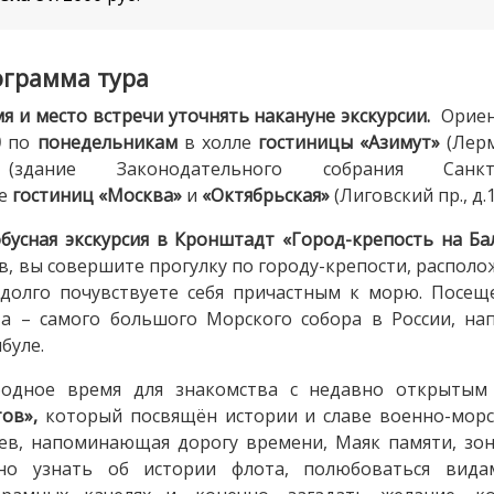
грамма тура
я и место встречи уточнять накануне экскурсии.
Ориен
0
по
понедельникам
в холле
гостиницы «Азимут»
(Лерм
дание Законодательного собрания Санк
е
гостиниц
«Москва»
и
«Октябрьская»
(Лиговский пр., д.1
бусная экскурсия в Кронштадт «Город-крепость на Ба
в, вы совершите прогулку по городу-крепости, располо
долго почувствуете себя причастным к морю. Посещ
та – самого большого Морского собора в России, 
буле.
бодное время для знакомства с недавно открытым
ов»,
который посвящён истории и славе военно-морск
ев, напоминающая дорогу времени, Маяк памяти, зон
но узнать об истории флота, полюбоваться вида