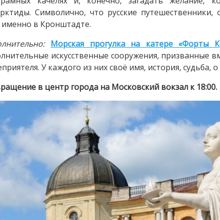
орамных качелях и, конечно, загадать желание, к
рктиды. Символично, что русские путешественники, 
 именно в Кронштадте.
лнительно:
Морская прогулка на катере «Форты К
лнительные искусственные сооружения, призванные в
еприятеля. У каждого из них своё имя, история, судьба, 
ращение в центр города на Московский вокзал к 18:00.