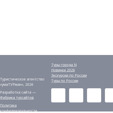
Туры города N
Новинки 2026
Экскурсии по России
Туристическое агентство
Туры по России
«умаТУРман», 2026
Разработка сайта —
Фабрика турсайтов
Политика
конфиденциальности