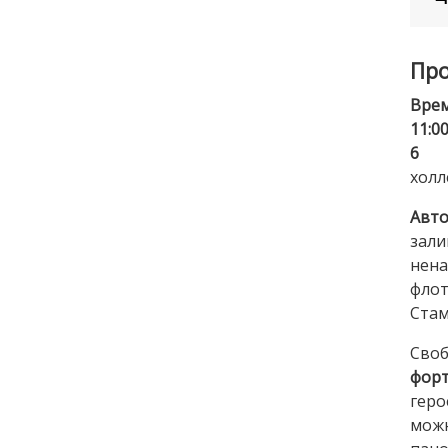
Про
Врем
11:0
6
(з
холл
Авто
зали
нена
фло
Стам
Сво
форт
геро
мож