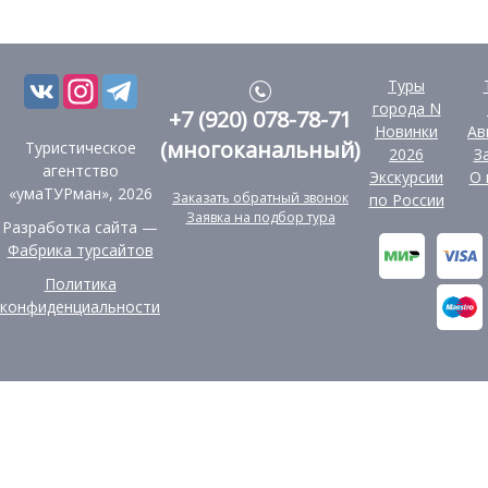
Туры
города N
+7 (920) 078-78-71
Новинки
Ав
(многоканальный)
Туристическое
2026
З
агентство
Экскурсии
О 
«умаТУРман», 2026
Заказать обратный звонок
по России
Заявка на подбор тура
Разработка сайта —
Фабрика турсайтов
Политика
конфиденциальности