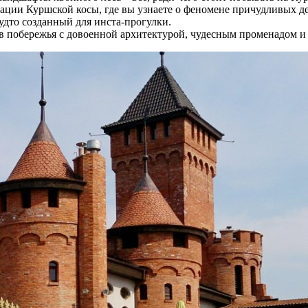
ции Куршской косы, где вы узнаете о феномене причудливых дер
дто созданный для инста-прогулки.
в побережья с довоенной архитектурой, чудесным променадом и