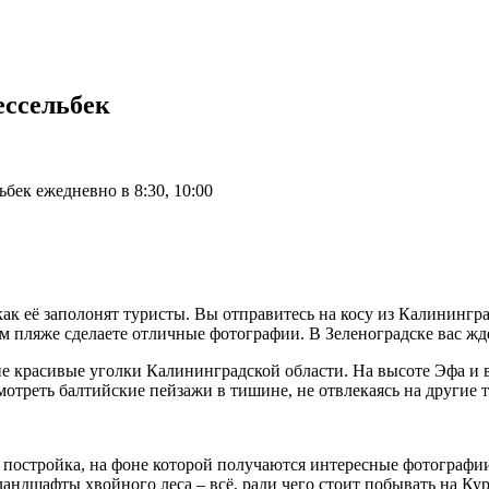
ессельбек
бек ежедневно в 8:30, 10:00
как её заполонят туристы. Вы отправитесь на косу из Калинингр
м пляже сделаете отличные фотографии. В Зеленоградске вас жде
 красивые уголки Калининградской области. На высоте Эфа и в 
мотреть балтийские пейзажи в тишине, не отвлекаясь на другие 
я постройка, на фоне которой получаются интересные фотографи
ландшафты хвойного леса – всё, ради чего стоит побывать на Ку