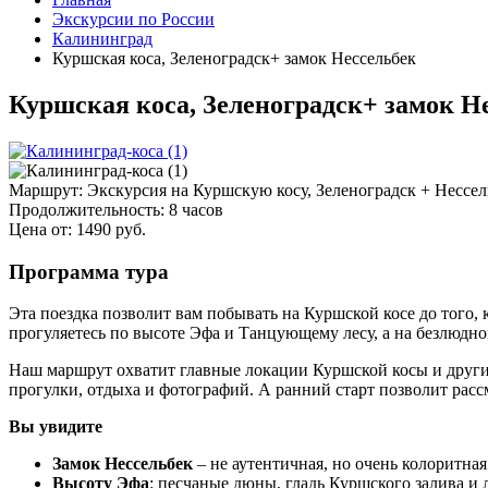
Экскурсии по России
Калининград
Куршская коса, Зеленоградск+ замок Нессельбек
Куршская коса, Зеленоградск+ замок Н
Маршрут:
Экскурсия на Куршскую косу, Зеленоградск + Нессель
Продолжительность:
8 часов
Цена от:
1490
руб.
Программа тура
Эта поездка позволит вам побывать на Куршской косе до того, 
прогуляетесь по высоте Эфа и Танцующему лесу, а на безлюдно
Наш маршрут охватит главные локации Куршской косы и другие
прогулки, отдыха и фотографий. А ранний старт позволит расс
Вы увидите
Замок Нессельбек
– не аутентичная, но очень колоритна
Высоту Эфа
: песчаные дюны, гладь Куршского залива и 